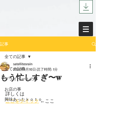
記事
全ての記事
satellitesrain
全ての記事
2021年3月10日
読了時間: 1分
もう忙しすぎ〜w
プライベートの事
お店の事
詳しくは
興味あったｋｏｔｏ
ここをクイック
 ←ここ