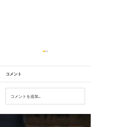
コメント
生活習慣で『肥満と薄
『まとまらない
コメントを追加…
毛』 さようならする方法
簡単アプローチ