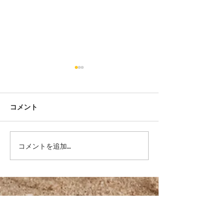
コメント
生活習慣で『肥満と薄
『まとまらない
コメントを追加…
毛』 さようならする方法
簡単アプローチ