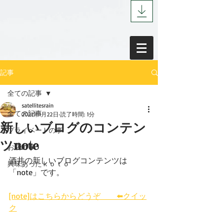
記事
全ての記事
satellitesrain
全ての記事
2021年1月22日
読了時間: 1分
新しいブログのコンテン
プライベートの事
ツnote
お店の事
酒井の新しいブログコンテンツは
興味あったｋｏｔｏ
「note」です。
[note]はこちらからどうぞ　　⬅️クイッ
ク