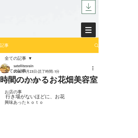
記事
全ての記事
satellitesrain
全ての記事
2016年1月23日
読了時間: 1分
時間のかかるお花畑美容室
プライベートの事
お店の事
行き場がないほどに、お花 
興味あったｋｏｔｏ