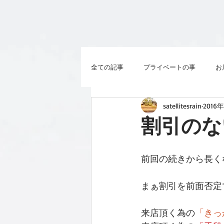
全ての記事
プライベートの事
お
satellitesrain
2016
割引のな
前回の続きから長く
まぁ割引を前面否定
来店頂く為の
「きっ