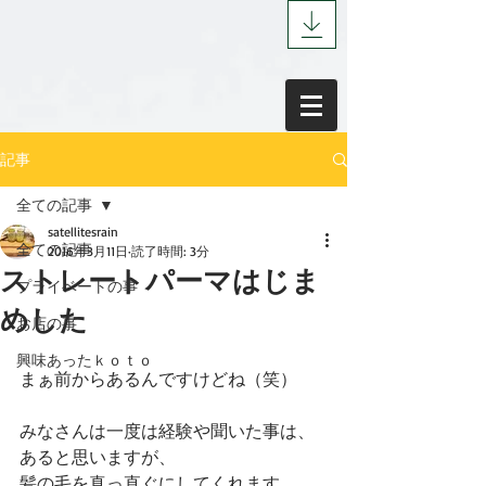
記事
全ての記事
satellitesrain
全ての記事
2016年3月11日
読了時間: 3分
ストレートパーマはじま
プライベートの事
めした
お店の事
興味あったｋｏｔｏ
まぁ前からあるんですけどね（笑）
みなさんは一度は経験や聞いた事は、
あると思いますが、
髪の毛を真っ直ぐにしてくれます。