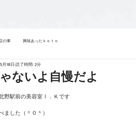
店の事
興味あったｋｏｔｏ
年5月18日
読了時間: 2分
ゃないよ自慢だよ
北野駅前の美容室Ｉ．Ｋです
べました（＾０＾）