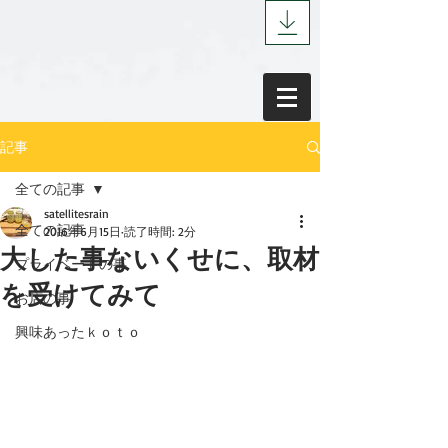
記事
全ての記事
satellitesrain
全ての記事
2016年6月15日
読了時間: 2分
大した事ないくせに、取材
プライベートの事
を受けてみて
お店の事
興味あったｋｏｔｏ