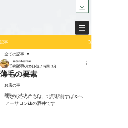
記事
全ての記事
satellitesrain
全ての記事
2016年6月25日
読了時間: 3分
薄毛の要素
プライベートの事
お店の事
興味あったｋｏｔｏ
皆さんこんにちは、北野駅前すぱ＆ヘ
アーサロンi.kの酒井です