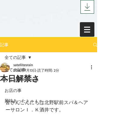
記事
全ての記事
satellitesrain
全ての記事
2016年7月13日
読了時間: 2分
本日解禁さ
プライベートの事
お店の事
興味あったｋｏｔｏ
皆さんこんにちは北野駅前スパ＆ヘア
ーサロンＩ．Ｋ酒井です。