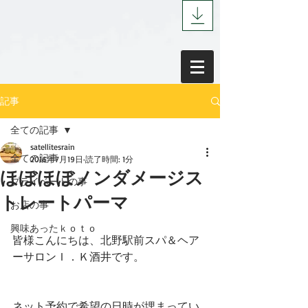
記事
全ての記事
satellitesrain
全ての記事
2016年7月19日
読了時間: 1分
ほぼほぼノンダメージス
プライベートの事
トレートパーマ
お店の事
興味あったｋｏｔｏ
皆様こんにちは、北野駅前スパ＆ヘア
ーサロンＩ．Ｋ酒井です。
ネット予約で希望の日時が埋まってい