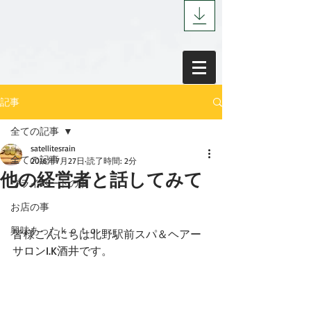
記事
全ての記事
satellitesrain
全ての記事
2016年7月27日
読了時間: 2分
他の経営者と話してみて
プライベートの事
お店の事
興味あったｋｏｔｏ
皆様こんにちは北野駅前スパ＆ヘアー
サロンI.K酒井です。