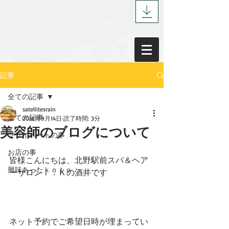
記事
全ての記事
satellitesrain
全ての記事
2016年9月14日
読了時間: 3分
美容師のブログについて
プライベートの事
お店の事
皆様こんにちは、北野駅前スパ＆ヘア
興味あったｋｏｔｏ
ーサロンＩ．Ｋの酒井です
ネット予約でご希望日時が埋まってい