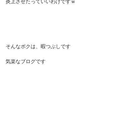
炎上させたっていいわけですｗ
そんなボクは、暇つぶしです
気楽なブログです
燃えない程度に
萌えすぎない程度に
あ～腹減った～