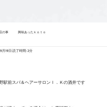
店の事
興味あったｋｏｔｏ
年9月19日
読了時間: 2分
野駅前スパ＆ヘアーサロンＩ．Ｋの酒井です