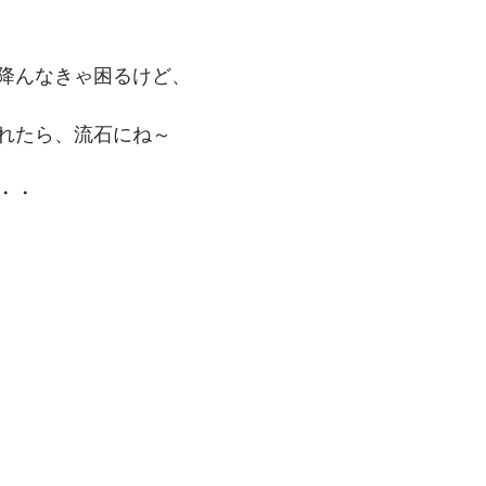
降んなきゃ困るけど、
れたら、流石にね～
・・