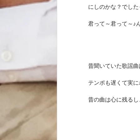
にしのかな？でした
君って～君って～♪
昔聞いていた歌謡曲
テンポも遅くて実に
昔の曲は心に残るし