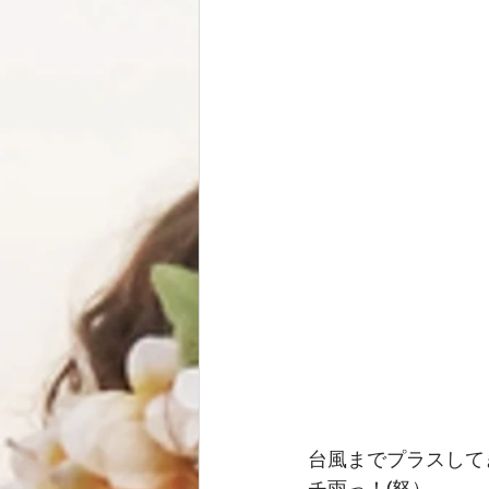
台風までプラスして
チ雨っ！(怒）