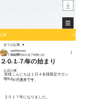
記事
全ての記事
satellitesrain
全ての記事
2017年1月6日
読了時間: 2分
２０１７年の始まり
プライベートの事
お店の事
皆様こんにちは１日４名様限定サロン
興味あったｋｏｔｏ
Ｉ．Ｋの酒井です。
２０１７年になりました。