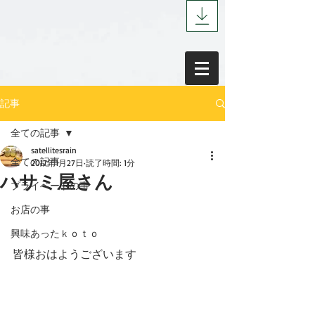
記事
全ての記事
satellitesrain
全ての記事
2017年1月27日
読了時間: 1分
ハサミ屋さん
プライベートの事
お店の事
興味あったｋｏｔｏ
皆様おはようございます