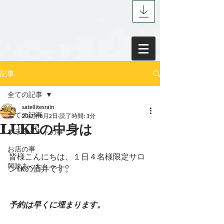
記事
全ての記事
satellitesrain
全ての記事
2017年8月2日
読了時間: 3分
LUKEの中身は
プライベートの事
お店の事
皆様こんにちは、１日４名様限定サロ
興味あったｋｏｔｏ
ンI.Kの酒井です。
予約は早くに埋まります。