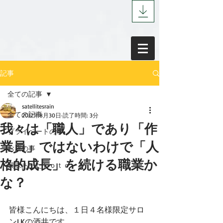
記事
全ての記事
satellitesrain
全ての記事
2017年8月30日
読了時間: 3分
我々は「職人」であり「作
プライベートの事
業員」ではないわけで「人
お店の事
格的成長」を続ける職業か
興味あったｋｏｔｏ
な？
皆様こんにちは、１日４名様限定サロ
ンI.Kの酒井です。