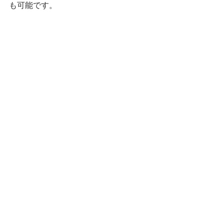
も可能です。
嘘だと思っているなら
買えばいいじゃん！
ニヤ
ですが、ここで、問題が一つだけあり
ます。
在庫には、限りがありますので、欲し
い方は