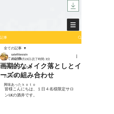
記事
全ての記事
satellitesrain
全ての記事
2017年9月23日
読了時間: 3分
画期的なメイク落としとイ
プライベートの事
ーズの組み合わせ
お店の事
興味あったｋｏｔｏ
皆様こんにちは、１日４名様限定サロ
ンI.Kの酒井です。