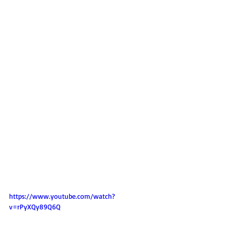
https://www.youtube.com/watch?
v=rPyXQy89Q6Q