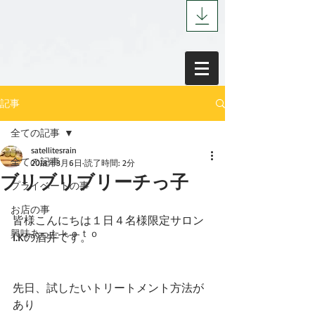
記事
全ての記事
satellitesrain
全ての記事
2018年3月6日
読了時間: 2分
ブリブリブリーチっ子
プライベートの事
お店の事
皆様こんにちは１日４名様限定サロン
興味あったｋｏｔｏ
I.Kの酒井です。
先日、試したいトリートメント方法が
あり