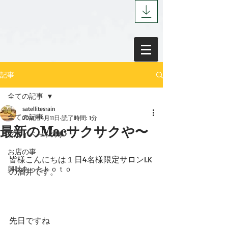
記事
全ての記事
satellitesrain
全ての記事
2018年4月11日
読了時間: 1分
最新のMacサクサクや〜
プライベートの事
お店の事
皆様こんにちは１日4名様限定サロンI.K
興味あったｋｏｔｏ
の酒井です。
先日ですね