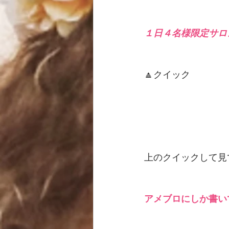
１日４名様限定サロン
🔼クイック
上のクイックして見
アメブロにしか書い