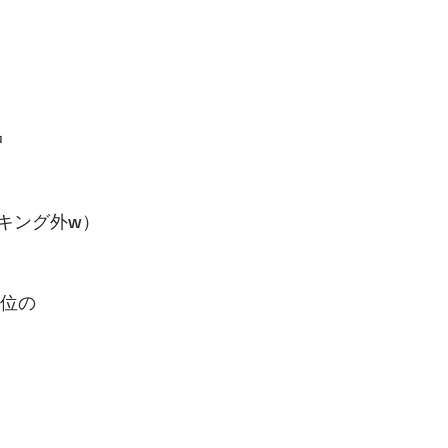
中
キング外w）
１位の