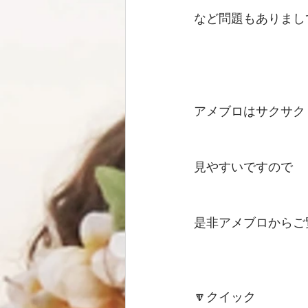
など問題もありまし
アメブロはサクサク
見やすいですので
是非アメブロからご
🔽クイック