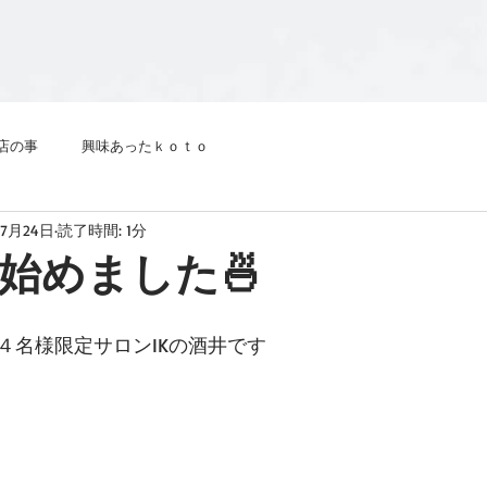
店の事
興味あったｋｏｔｏ
年7月24日
読了時間: 1分
始めました🍜
４名様限定サロンIKの酒井です