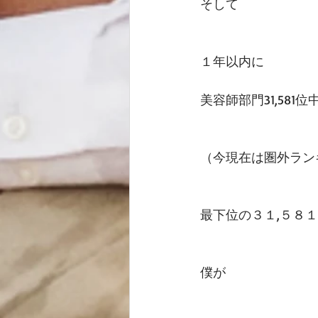
そして
１年以内に
美容師部門31,581位
（今現在は圏外ラン
最下位の３１,５８
僕が