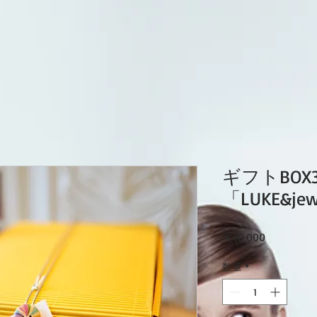
ギフトBO
「LUKE&jew
価
￥10,000
格
数量
*