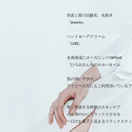
頭皮と髪の抗酸化 化粧水
『jewelry』
ハンド＆ヘアクリーム
『LUKE』
全身保湿にオーガニック100%oil
『ひろみさんちのホホバオイル
肌の弱い子供や
アトピーの方にもご利用頂いているア
寒く乾燥する時期のスキンケア
心を穏やかにリラックスさせる
一口のお菓子と温まるリラックスティ