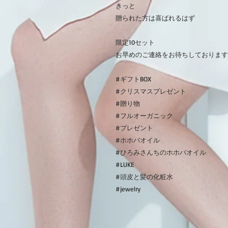
きっと
贈られた方は喜ばれるはず
限定10セット
お早めのご連絡をお待ちしております
#ギフトBOX
#クリスマスプレゼント
#贈り物
#フルオーガニック
#プレゼント
#ホホバオイル
#ひろみさんちのホホバオイル
#LUKE
#頭皮と髪の化粧水
#jewelry