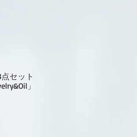
X3点セット
elry&Oil」