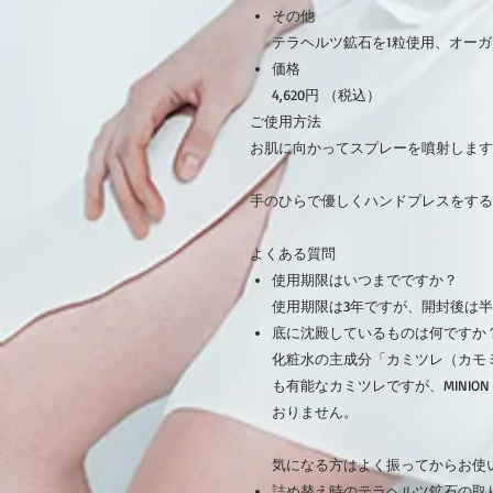
その他
テラヘルツ鉱石を1粒使用、オー
価格
4,620円 （税込）
ご使用方法
お肌に向かってスプレーを噴射します
手のひらで優しくハンドプレスをする
よくある質問
使用期限はいつまでですか？
使用期限は3年ですが、開封後は
底に沈殿しているものは何ですか
化粧水の主成分「カミツレ（カモ
も有能なカミツレですが、MINIO
おりません。
気になる方はよく振ってからお使
詰め替え時のテラヘルツ鉱石の取