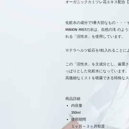
オーガニックカミツレ花エキス配合【
化粧水の成分で1番大切なもの・・・
MINION MISTの水は、自然の滝
れる「活性水」を使用しています。
※テラヘルツ鉱石を1粒入れることに
この「活性水」を主成分とし、厳選さ
っぱりとした化粧水になっています。
高微細なミストを噴霧できる特殊なス
商品詳細
内容量
350ml
使用期間
１ヶ月～３ヶ月程度