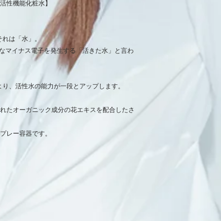
活性機能化粧水】
それは「水」。
 のようなマイナス電子を発生する「活きた水」と言わ
より、活性水の能力が一段とアップします。
れたオーガニック成分の花エキスを配合したさ
プレー容器です。