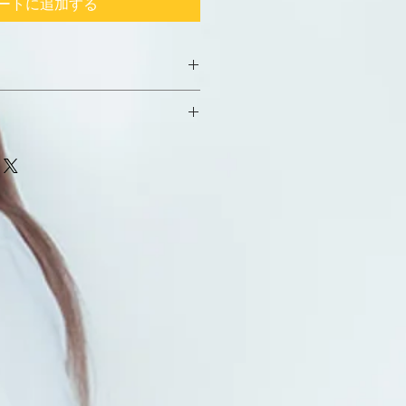
ートに追加する
l
活性された水です。
身のケアに優れ
ています、ヌルヌル「偽り」の保湿
が保湿肌になっていくのが実感でき
のお客様にも喜んでもらえる結果が