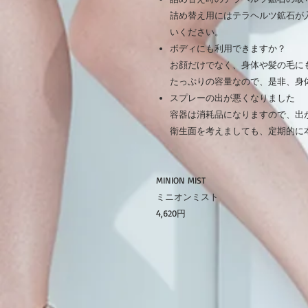
詰め替え用にはテラヘルツ鉱石が
いください。
ボディにも利用できますか？
お顔だけでなく、身体や髪の毛に
たっぷりの容量なので、是非、身
スプレーの出が悪くなりました
容器は消耗品になりますので、出
衛生面を考えましても、定期的に
MINION MIST
ミニオンミスト
4,620円