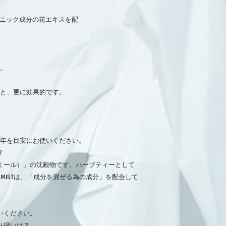
ガニック成分の花エキスを配
。
と、更に効果的です。
半年を目安にお使いください。
？
ミール）」の沈殿物です。ハーブティーとして
N MISTは、「成分を混ぜる為の成分」を配合して
いください。
り扱いは？