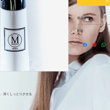
カ
商品情報
MINION MIST３５０m
配送
MINION MISTは
ノンアルコールで全
使用感はさっぱりし
感ではなく
使い続けて自分の肌
ました。
IKではアトピーさん
得られました。
、深くしっとりさせる