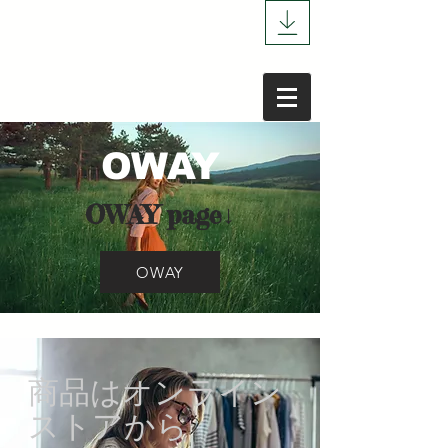
​OWAY
​OWAY page↓
OWAY
​商品はオンライン
ストアから