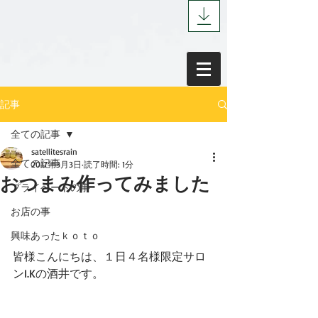
記事
全ての記事
satellitesrain
全ての記事
2017年3月3日
読了時間: 1分
おつまみ作ってみました
プライベートの事
お店の事
興味あったｋｏｔｏ
皆様こんにちは、１日４名様限定サロ
ンI.Kの酒井です。