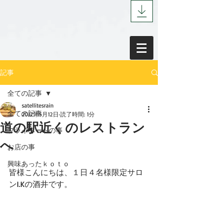
記事
全ての記事
satellitesrain
全ての記事
2017年5月12日
読了時間: 1分
道の駅近くのレストラン
プライベートの事
へ
お店の事
興味あったｋｏｔｏ
皆様こんにちは、１日４名様限定サロ
ンI.Kの酒井です。