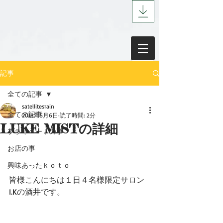
記事
全ての記事
satellitesrain
全ての記事
2018年5月6日
読了時間: 2分
LUKE MISTの詳細
プライベートの事
お店の事
興味あったｋｏｔｏ
皆様こんにちは１日４名様限定サロン
I.Kの酒井です。