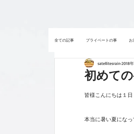
全ての記事
プライベートの事
お
satellitesrain
2018
初めての
皆様こんにちは１日４
本当に暑い夏になっ