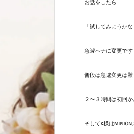
お話をしたら
「試してみようかな
急遽ヘナに変更です
普段は急遽変更は難
２〜３時間は初回か
そしてK様はMINI