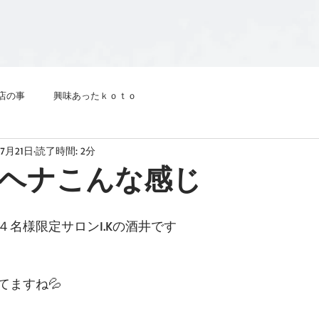
店の事
興味あったｋｏｔｏ
年7月21日
読了時間: 2分
ヘナこんな感じ
名様限定サロンI.Kの酒井です
てますね💦