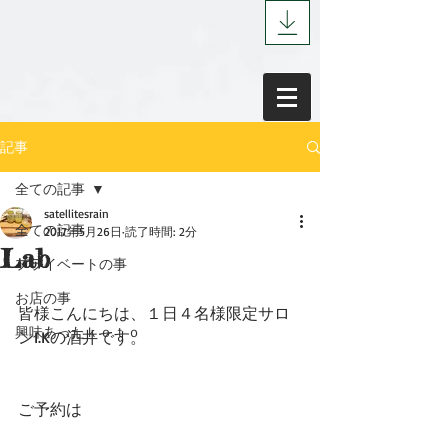
記事
全ての記事
satellitesrain
全ての記事
2017年5月26日
読了時間: 2分
Lab
プライベートの事
お店の事
皆様こんにちは、１日４名様限定サロ
興味あったｋｏｔｏ
ンI.Kの酒井です。
ご予約は