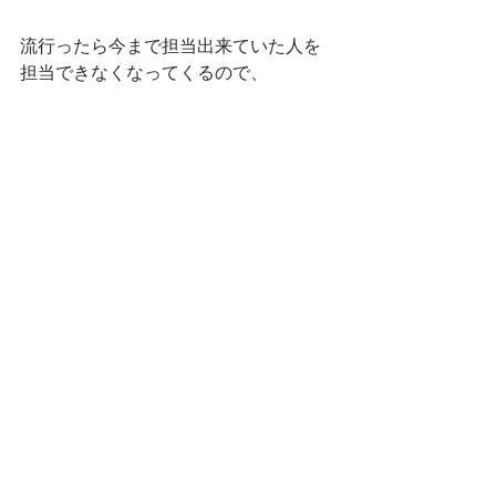
流行ったら今まで担当出来ていた人を
担当できなくなってくるので、
流行らなくて良いと思います。
ただ今来て頂いてる方々にずっと来て
もらえる様なお店の内容を心がけてい
ます。
ですが新規様が来ないお店は衰退して
いくので、