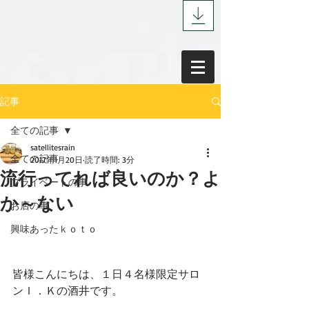
記事
全ての記事
satellitesrain
全ての記事
2017年1月20日
読了時間: 3分
流行ってれば良いのか？よ
プライベートの事
か～ない
お店の事
興味あったｋｏｔｏ
皆様こんにちは、１日４名様限定サロ
ンＩ．Ｋの酒井です。